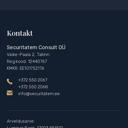
Kontakt
Securitatem Consult OÜ
Väike-Paala 2, Tallinn
Reg.kood: 12440767
KMKR: EE101752176
+372 550 2067
+372 550 2068
info@securitatem.ee
Arveldusarve:
Luminor Bank: 17003481512