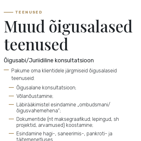
TEENUSED
Muud õigusalased
teenused
Õigusabi/Juriidiline konsultatsioon
Pakume oma klientidele järgmiseid õigusalaseid
teenuseid:
Õigusalane konsultatsioon;
Võlanõustamine;
Läbirääkimistel esindamine „ombudsmani/
õigusvahemehena“;
Dokumentide (nt maksegraafikud; lepingud, sh
projektid, arvamused) koostamine;
Esindamine hagi-, saneerimis-, pankroti- ja
täitemenetluses.