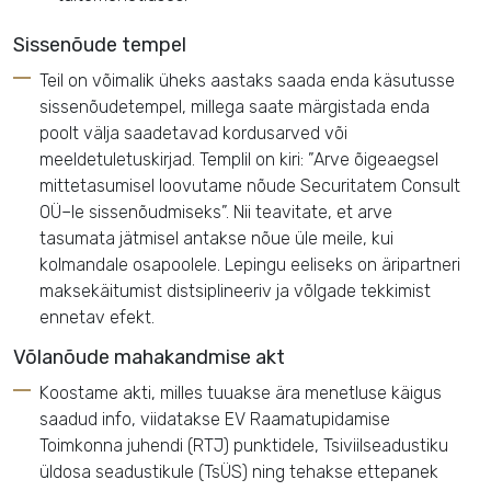
Sissenõude tempel
Teil on võimalik üheks aastaks saada enda käsutusse
sissenõudetempel, millega saate märgistada enda
poolt välja saadetavad kordusarved või
meeldetuletuskirjad. Templil on kiri: ”Arve õigeaegsel
mittetasumisel loovutame nõude Securitatem Consult
OÜ–le sissenõudmiseks”. Nii teavitate, et arve
tasumata jätmisel antakse nõue üle meile, kui
kolmandale osapoolele. Lepingu eeliseks on äripartneri
maksekäitumist distsiplineeriv ja võlgade tekkimist
ennetav efekt.
Võlanõude mahakandmise akt
Koostame akti, milles tuuakse ära menetluse käigus
saadud info, viidatakse EV Raamatupidamise
Toimkonna juhendi (RTJ) punktidele, Tsiviilseadustiku
üldosa seadustikule (TsÜS) ning tehakse ettepanek