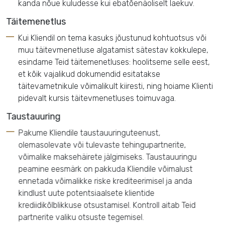
kanda nõue kuludesse kui ebatõenäoliselt laekuv.
Täitemenetlus
Kui Kliendil on tema kasuks jõustunud kohtuotsus või
muu täitevmenetluse algatamist sätestav kokkulepe,
esindame Teid täitemenetluses: hoolitseme selle eest,
et kõik vajalikud dokumendid esitatakse
täitevametnikule võimalikult kiiresti, ning hoiame Klienti
pidevalt kursis täitevmenetluses toimuvaga.
Taustauuring
Pakume Kliendile taustauuringuteenust,
olemasolevate või tulevaste tehingupartnerite,
võimalike maksehäirete jälgimiseks. Taustauuringu
peamine eesmärk on pakkuda Kliendile võimalust
ennetada võimalikke riske krediteerimisel ja anda
kindlust uute potentsiaalsete klientide
krediidikõlblikkuse otsustamisel. Kontroll aitab Teid
partnerite valiku otsuste tegemisel.